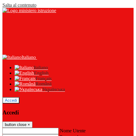
Salta al contenuto
Italiano
Italiano
English
Français
Română
Українська
Accedi
Accedi
button close
×
Nome Utente