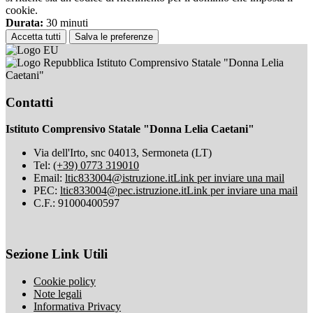
cookie.
Durata:
30 minuti
Accetta tutti
Salva le preferenze
Istituto Comprensivo Statale "Donna Lelia
Caetani"
Contatti
Istituto Comprensivo Statale "Donna Lelia Caetani"
Via dell'Irto, snc 04013, Sermoneta (LT)
Tel:
(+39) 0773 319010
Email:
ltic833004@istruzione.it
Link per inviare una mail
PEC:
ltic833004@pec.istruzione.it
Link per inviare una mail
C.F.: 91000400597
Sezione Link Utili
Cookie policy
Note legali
Informativa Privacy