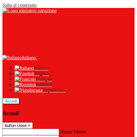
Salta al contenuto
Italiano
Italiano
English
Français
Română
Українська
Accedi
Accedi
button close
×
Nome Utente