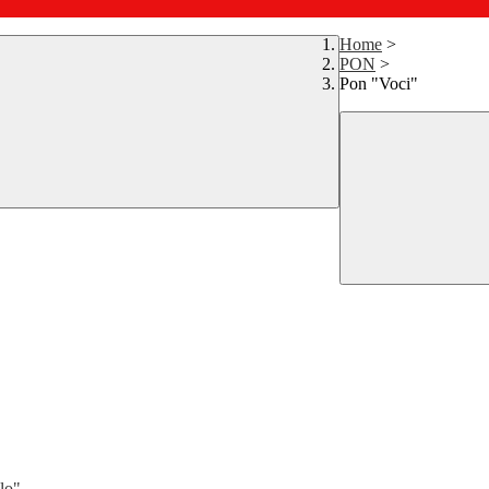
Home
>
PON
>
Pon "Voci"
clo"