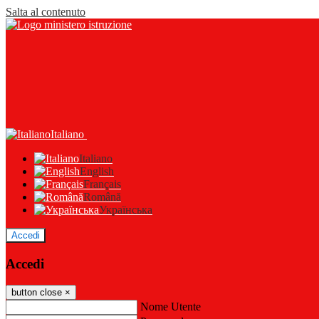
Salta al contenuto
Italiano
Italiano
English
Français
Română
Українська
Accedi
Accedi
button close
×
Nome Utente