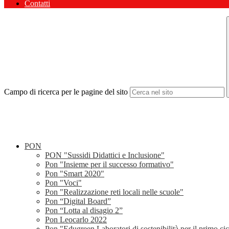
Contatti
Campo di ricerca per le pagine del sito
PON
PON "Sussidi Didattici e Inclusione"
Pon "Insieme per il successo formativo"
Pon "Smart 2020"
Pon "Voci"
Pon "Realizzazione reti locali nelle scuole"
Pon “Digital Board”
Pon “Lotta al disagio 2”
Pon Leocarlo 2022
Pon "Edugreen Laboratori di sostenibilità per il primo ci