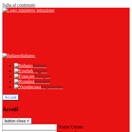
Salta al contenuto
Italiano
Italiano
English
Français
Română
Українська
Accedi
Accedi
button close
×
Nome Utente