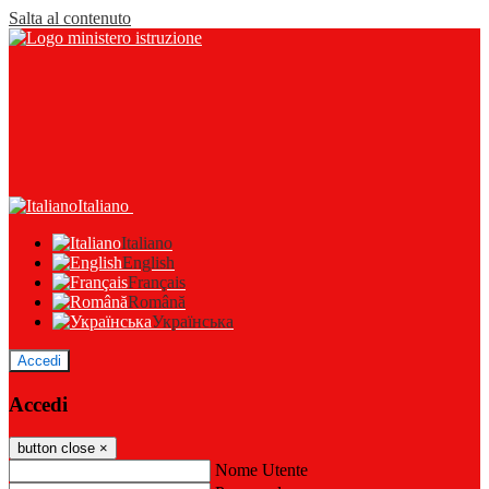
Salta al contenuto
Italiano
Italiano
English
Français
Română
Українська
Accedi
Accedi
button close
×
Nome Utente