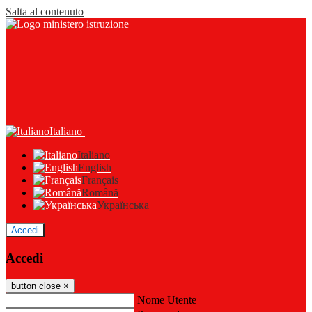
Salta al contenuto
Italiano
Italiano
English
Français
Română
Українська
Accedi
Accedi
button close
×
Nome Utente