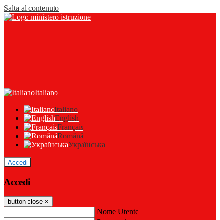
Salta al contenuto
Italiano
Italiano
English
Français
Română
Українська
Accedi
Accedi
button close
×
Nome Utente