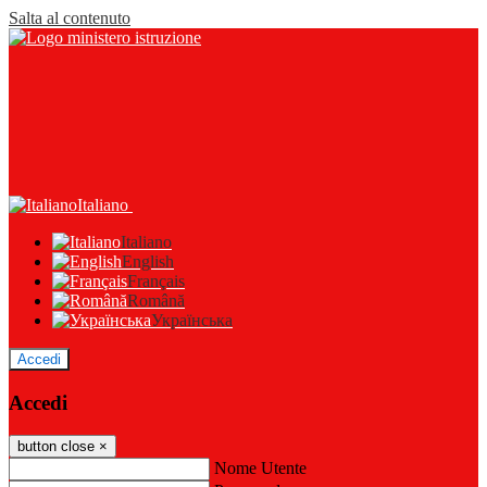
Salta al contenuto
Italiano
Italiano
English
Français
Română
Українська
Accedi
Accedi
button close
×
Nome Utente