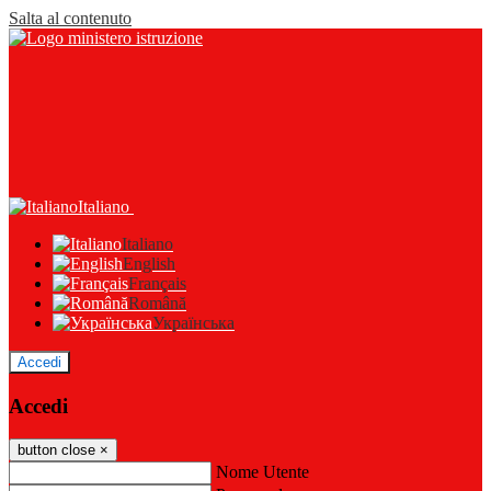
Salta al contenuto
Italiano
Italiano
English
Français
Română
Українська
Accedi
Accedi
button close
×
Nome Utente