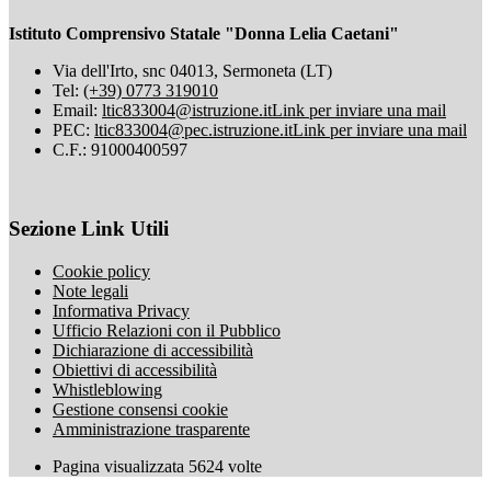
Istituto Comprensivo Statale "Donna Lelia Caetani"
Via dell'Irto, snc 04013, Sermoneta (LT)
Tel:
(+39) 0773 319010
Email:
ltic833004@istruzione.it
Link per inviare una mail
PEC:
ltic833004@pec.istruzione.it
Link per inviare una mail
C.F.: 91000400597
Sezione Link Utili
Cookie policy
Note legali
Informativa Privacy
Ufficio Relazioni con il Pubblico
Dichiarazione di accessibilità
Obiettivi di accessibilità
Whistleblowing
Gestione consensi cookie
Amministrazione trasparente
Pagina visualizzata
5624
volte