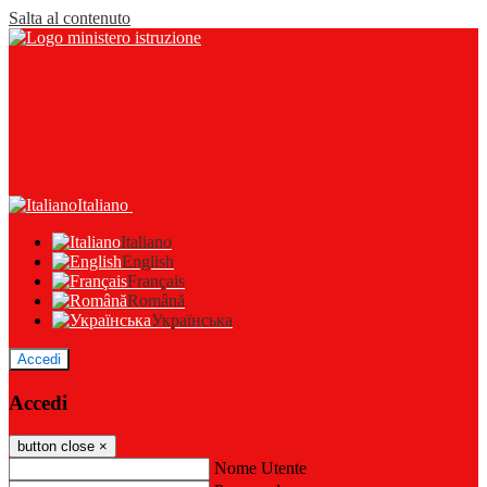
Salta al contenuto
Italiano
Italiano
English
Français
Română
Українська
Accedi
Accedi
button close
×
Nome Utente