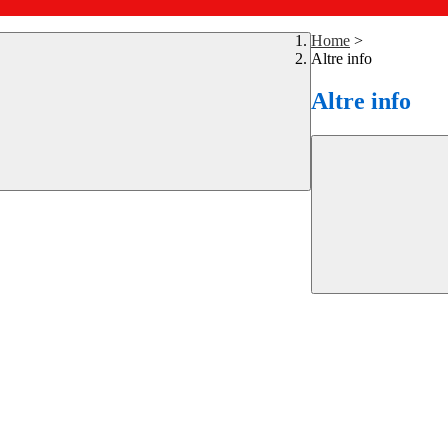
Home
>
Altre info
Altre info