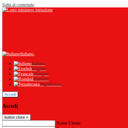
Salta al contenuto
Italiano
Italiano
English
Français
Română
Українська
Accedi
Accedi
button close
×
Nome Utente