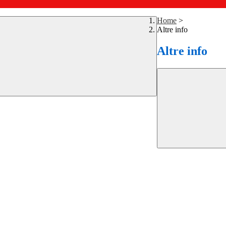
Home
>
Altre info
Altre info