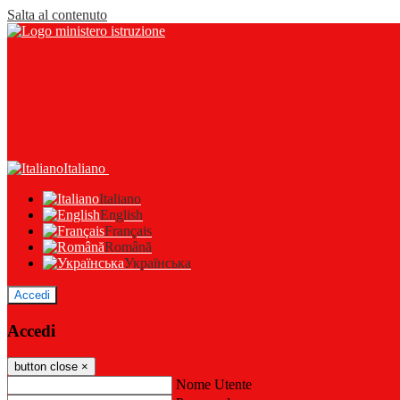
Salta al contenuto
Italiano
Italiano
English
Français
Română
Українська
Accedi
Accedi
button close
×
Nome Utente