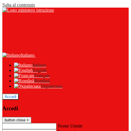
Salta al contenuto
Italiano
Italiano
English
Français
Română
Українська
Accedi
Accedi
button close
×
Nome Utente