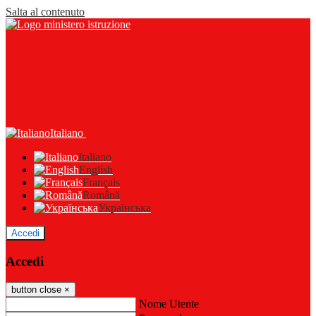
Salta al contenuto
Italiano
Italiano
English
Français
Română
Українська
Accedi
Accedi
button close
×
Nome Utente