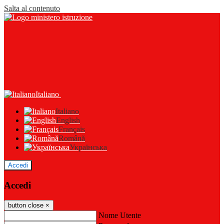
Salta al contenuto
Italiano
Italiano
English
Français
Română
Українська
Accedi
Accedi
button close
×
Nome Utente