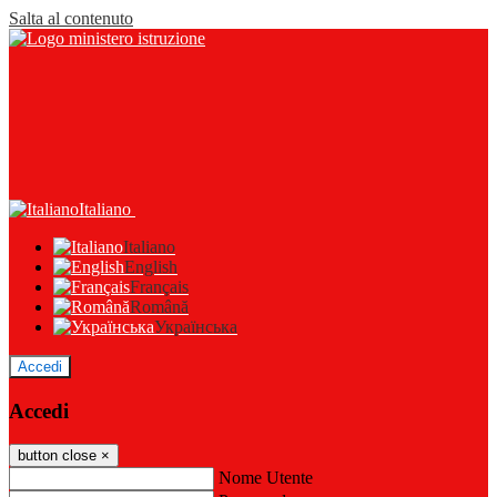
Salta al contenuto
Italiano
Italiano
English
Français
Română
Українська
Accedi
Accedi
button close
×
Nome Utente