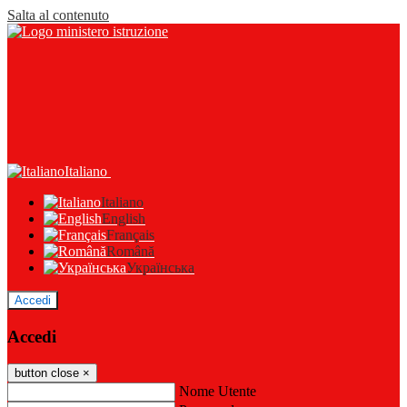
Salta al contenuto
Italiano
Italiano
English
Français
Română
Українська
Accedi
Accedi
button close
×
Nome Utente