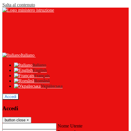
Salta al contenuto
Italiano
Italiano
English
Français
Română
Українська
Accedi
Accedi
button close
×
Nome Utente