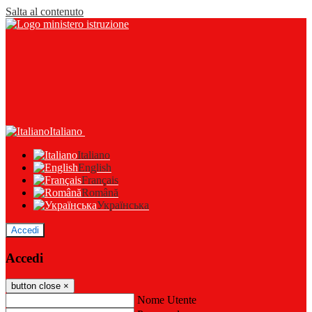
Salta al contenuto
Italiano
Italiano
English
Français
Română
Українська
Accedi
Accedi
button close
×
Nome Utente