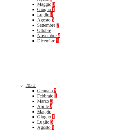
Maggio
3
Giugno
1
Luglio
2
Agosto
3
Settembre
7
Ottobre
Novembre
4
Dicembre
3
2024
Gennaio
2
Febbraio
1
Marzo
3
Aprile
2
Maggio
Giugno
1
Luglio
3
Agosto
4