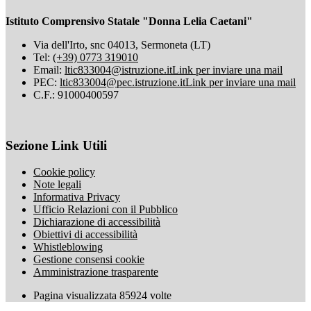
Istituto Comprensivo Statale "Donna Lelia Caetani"
Via dell'Irto, snc 04013, Sermoneta (LT)
Tel:
(+39) 0773 319010
Email:
ltic833004@istruzione.it
Link per inviare una mail
PEC:
ltic833004@pec.istruzione.it
Link per inviare una mail
C.F.: 91000400597
Sezione Link Utili
Cookie policy
Note legali
Informativa Privacy
Ufficio Relazioni con il Pubblico
Dichiarazione di accessibilità
Obiettivi di accessibilità
Whistleblowing
Gestione consensi cookie
Amministrazione trasparente
Pagina visualizzata
85924
volte