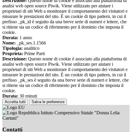
Descrizione:
Questo nome di cookie è associato alla piattaforma di
analisi web open source Piwik. Viene utilizzato per aiutare i
proprietari di siti Web a monitorare il comportamento dei visitatori e
misurare le prestazioni del sito. È un cookie di tipo pattern, in cui il
prefisso _pk_id è seguito da una breve serie di numeri e lettere, che
si ritiene sia un codice di riferimento per il dominio che imposta il
cookie.
Durata:
1 anno
Nome:
_pk_ses.1.1566
Tipologia:
analitico
Proprieta:
Prime Parti
Descrizione:
Questo nome di cookie è associato alla piattaforma di
analisi web open source Piwik. Viene utilizzato per aiutare i
proprietari di siti Web a monitorare il comportamento dei visitatori e
misurare le prestazioni del sito. È un cookie di tipo pattern, in cui il
prefisso _pk_ses è seguito da una breve serie di numeri e lettere, che
si ritiene sia un codice di riferimento per il dominio che imposta il
cookie.
Durata:
30 minuti
Accetta tutti
Salva le preferenze
Istituto Comprensivo Statale "Donna Lelia
Caetani"
Contatti