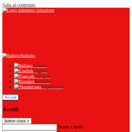
Salta al contenuto
Italiano
Italiano
English
Français
Română
Українська
Accedi
Accedi
button close
×
Nome Utente