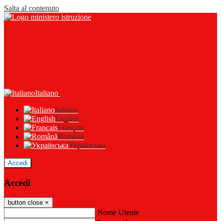
Salta al contenuto
Italiano
Italiano
English
Français
Română
Українська
Accedi
Accedi
button close
×
Nome Utente