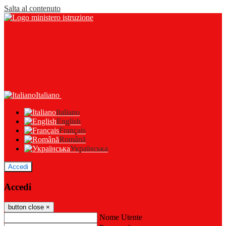
Salta al contenuto
Italiano
Italiano
English
Français
Română
Українська
Accedi
Accedi
button close
×
Nome Utente