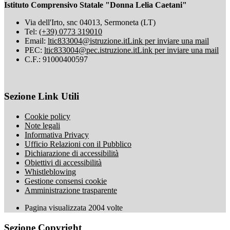
Istituto Comprensivo Statale "Donna Lelia Caetani"
Via dell'Irto, snc 04013, Sermoneta (LT)
Tel:
(+39) 0773 319010
Email:
ltic833004@istruzione.it
Link per inviare una mail
PEC:
ltic833004@pec.istruzione.it
Link per inviare una mail
C.F.: 91000400597
Sezione Link Utili
Cookie policy
Note legali
Informativa Privacy
Ufficio Relazioni con il Pubblico
Dichiarazione di accessibilità
Obiettivi di accessibilità
Whistleblowing
Gestione consensi cookie
Amministrazione trasparente
Pagina visualizzata
2004
volte
Sezione Copyright