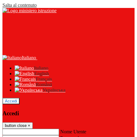
Salta al contenuto
Italiano
Italiano
English
Français
Română
Українська
Accedi
Accedi
button close
×
Nome Utente