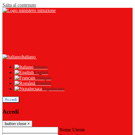
Salta al contenuto
Italiano
Italiano
English
Français
Română
Українська
Accedi
Accedi
button close
×
Nome Utente