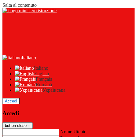
Salta al contenuto
Italiano
Italiano
English
Français
Română
Українська
Accedi
Accedi
button close
×
Nome Utente