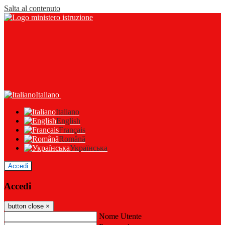
Salta al contenuto
Italiano
Italiano
English
Français
Română
Українська
Accedi
Accedi
button close
×
Nome Utente