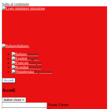
Salta al contenuto
Italiano
Italiano
English
Français
Română
Українська
Accedi
Accedi
button close
×
Nome Utente