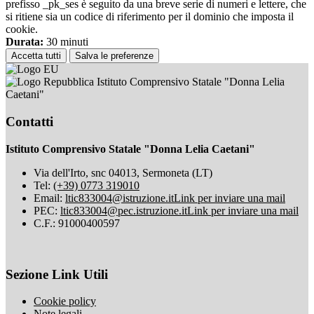
prefisso _pk_ses è seguito da una breve serie di numeri e lettere, che
si ritiene sia un codice di riferimento per il dominio che imposta il
cookie.
Durata:
30 minuti
Accetta tutti
Salva le preferenze
Istituto Comprensivo Statale "Donna Lelia
Caetani"
Contatti
Istituto Comprensivo Statale "Donna Lelia Caetani"
Via dell'Irto, snc 04013, Sermoneta (LT)
Tel:
(+39) 0773 319010
Email:
ltic833004@istruzione.it
Link per inviare una mail
PEC:
ltic833004@pec.istruzione.it
Link per inviare una mail
C.F.: 91000400597
Sezione Link Utili
Cookie policy
Note legali