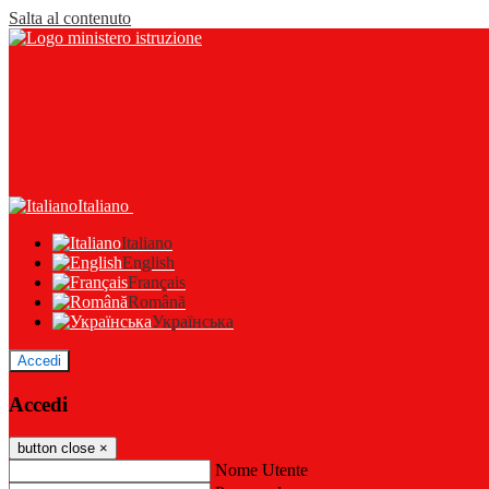
Salta al contenuto
Italiano
Italiano
English
Français
Română
Українська
Accedi
Accedi
button close
×
Nome Utente