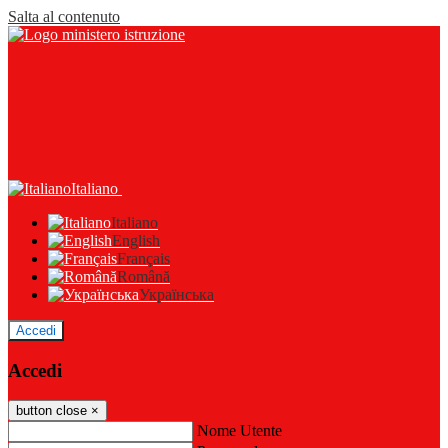
Salta al contenuto
Italiano
Italiano
English
Français
Română
Українська
Accedi
Accedi
button close
×
Nome Utente