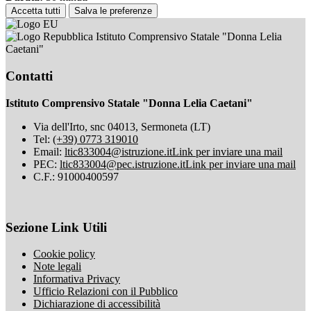
Accetta tutti
Salva le preferenze
Istituto Comprensivo Statale "Donna Lelia
Caetani"
Contatti
Istituto Comprensivo Statale "Donna Lelia Caetani"
Via dell'Irto, snc 04013, Sermoneta (LT)
Tel:
(+39) 0773 319010
Email:
ltic833004@istruzione.it
Link per inviare una mail
PEC:
ltic833004@pec.istruzione.it
Link per inviare una mail
C.F.: 91000400597
Sezione Link Utili
Cookie policy
Note legali
Informativa Privacy
Ufficio Relazioni con il Pubblico
Dichiarazione di accessibilità