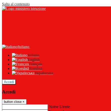
Salta al contenuto
Italiano
Italiano
English
Français
Română
Українська
Accedi
Accedi
button close
×
Nome Utente