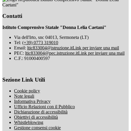
Caetani"
Contatti
Istituto Comprensivo Statale "Donna Lelia Caetani"
Via dell'Irto, snc 04013, Sermoneta (LT)
Tel:
(+39) 0773 319010
Email:
ltic833004@istruzione.it
Link per inviare una mail
PEC:
ltic833004@pec.istruzione.it
Link per inviare una mail
C.F.: 91000400597
Sezione Link Utili
Cookie policy
Note legali
Informativa Privacy
Ufficio Relazioni con il Pubblico
Dichiarazione di accessibilità
Obiettivi di accessibilità
Whistleblowing
Gestione consensi cookie