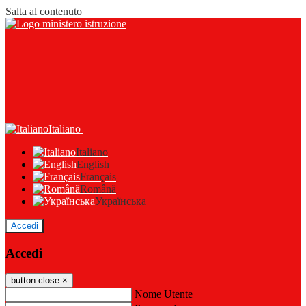
Salta al contenuto
Italiano
Italiano
English
Français
Română
Українська
Accedi
Accedi
button close
×
Nome Utente