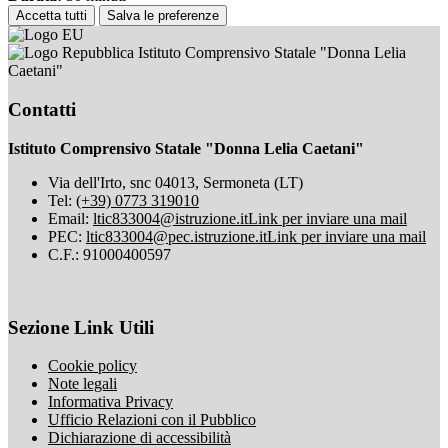
Accetta tutti
Salva le preferenze
Istituto Comprensivo Statale "Donna Lelia
Caetani"
Contatti
Istituto Comprensivo Statale "Donna Lelia Caetani"
Via dell'Irto, snc 04013, Sermoneta (LT)
Tel:
(+39) 0773 319010
Email:
ltic833004@istruzione.it
Link per inviare una mail
PEC:
ltic833004@pec.istruzione.it
Link per inviare una mail
C.F.: 91000400597
Sezione Link Utili
Cookie policy
Note legali
Informativa Privacy
Ufficio Relazioni con il Pubblico
Dichiarazione di accessibilità