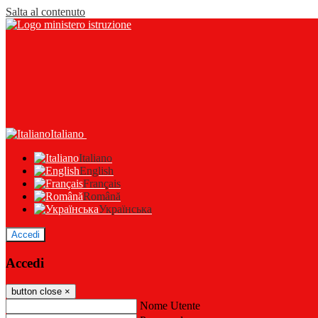
Salta al contenuto
Italiano
Italiano
English
Français
Română
Українська
Accedi
Accedi
button close
×
Nome Utente