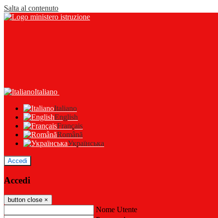
Salta al contenuto
Italiano
Italiano
English
Français
Română
Українська
Accedi
Accedi
button close
×
Nome Utente