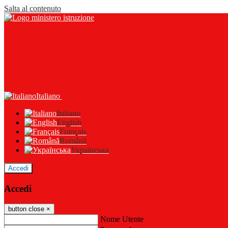
Salta al contenuto
Italiano
Italiano
English
Français
Română
Українська
Accedi
Accedi
button close
×
Nome Utente