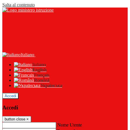
Salta al contenuto
Italiano
Italiano
English
Français
Română
Українська
Accedi
Accedi
button close
×
Nome Utente