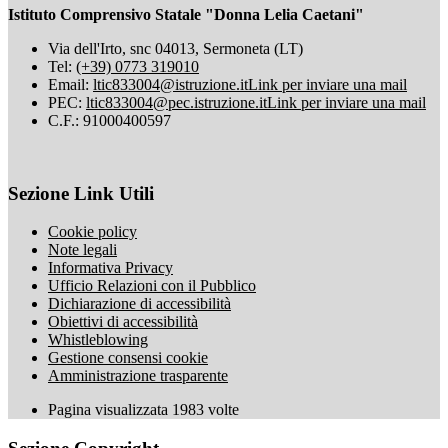
Istituto Comprensivo Statale "Donna Lelia Caetani"
Via dell'Irto, snc 04013, Sermoneta (LT)
Tel:
(+39) 0773 319010
Email:
ltic833004@istruzione.it
Link per inviare una mail
PEC:
ltic833004@pec.istruzione.it
Link per inviare una mail
C.F.: 91000400597
Sezione Link Utili
Cookie policy
Note legali
Informativa Privacy
Ufficio Relazioni con il Pubblico
Dichiarazione di accessibilità
Obiettivi di accessibilità
Whistleblowing
Gestione consensi cookie
Amministrazione trasparente
Pagina visualizzata
1983
volte