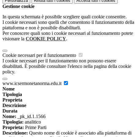
Personalizza
Rifiuta tutti
i cookies
Accetta tutti
i cookies
Gestione cookie
In questa schermata è possibile scegliere quali cookie consentire.
I cookie necessari sono quelli che consentono il funzionamento della
piattaforma e non è possibile disabilitarli.
Per conoscere quali sono i cookie necessari al funzionamento potete
visionare la
COOKIE POLICY
.
Cookie necessari per il funzionamento
I cookie necessari per il funzionamento non possono essere
disabilitati. È possibile consultare l'elenco nella pagina della cookie
policy.
www.icsermonetanorma.edu.it
Nome
Tipologia
Proprieta
Descrizione
Durata
Nome:
_pk_id.1.1566
Tipologia:
analitico
Proprieta:
Prime Parti
Descrizione:
Questo nome di cookie è associato alla piattaforma di