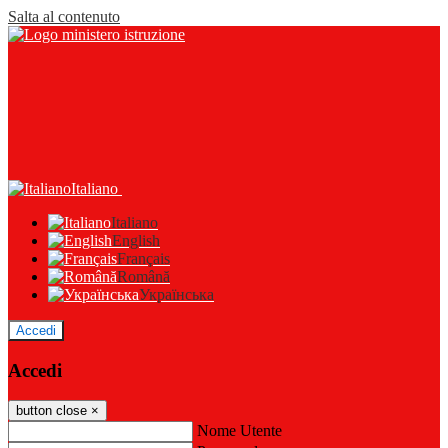
Salta al contenuto
Italiano
Italiano
English
Français
Română
Українська
Accedi
Accedi
button close
×
Nome Utente