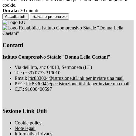
cookie.
Durata:
30 minuti
Accetta tutti
Salva le preferenze
Istituto Comprensivo Statale "Donna Lelia
Caetani"
Contatti
Istituto Comprensivo Statale "Donna Lelia Caetani"
Via dell'Irto, snc 04013, Sermoneta (LT)
Tel:
(+39) 0773 319010
Email:
ltic833004@istruzione.it
Link per inviare una mail
PEC:
ltic833004@pec.istruzione.it
Link per inviare una mail
C.F.: 91000400597
Sezione Link Utili
Cookie policy
Note legali
Informativa Privacy