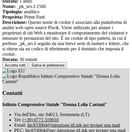
Durata:
1 anno
Nome:
_pk_ses.1.1566
Tipologia:
analitico
Proprieta:
Prime Parti
Descrizione:
Questo nome di cookie è associato alla piattaforma di
analisi web open source Piwik. Viene utilizzato per aiutare i
proprietari di siti Web a monitorare il comportamento dei visitatori e
misurare le prestazioni del sito. È un cookie di tipo pattern, in cui il
prefisso _pk_ses è seguito da una breve serie di numeri e lettere, che
si ritiene sia un codice di riferimento per il dominio che imposta il
cookie.
Durata:
30 minuti
Accetta tutti
Salva le preferenze
Istituto Comprensivo Statale "Donna Lelia
Caetani"
Contatti
Istituto Comprensivo Statale "Donna Lelia Caetani"
Via dell'Irto, snc 04013, Sermoneta (LT)
Tel:
(+39) 0773 319010
Email:
ltic833004@istruzione.it
Link per inviare una mail
PEC:
ltic833004@pec.istruzione.it
Link per inviare una mail