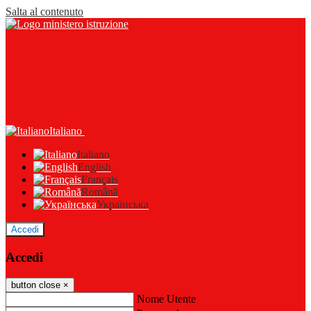
Salta al contenuto
Italiano
Italiano
English
Français
Română
Українська
Accedi
Accedi
button close
×
Nome Utente