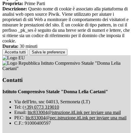
Proprieta:
Prime Parti
Descrizione:
Questo nome di cookie è associato alla piattaforma di
analisi web open source Piwik. Viene utilizzato per aiutare i
proprietari di siti Web a monitorare il comportamento dei visitatori e
misurare le prestazioni del sito. È un cookie di tipo pattern, in cui il
prefisso _pk_ses è seguito da una breve serie di numeri e lettere, che
si ritiene sia un codice di riferimento per il dominio che imposta il
cookie.
Durata:
30 minuti
Accetta tutti
Salva le preferenze
Istituto Comprensivo Statale "Donna Lelia
Caetani"
Contatti
Istituto Comprensivo Statale "Donna Lelia Caetani"
Via dell'Irto, snc 04013, Sermoneta (LT)
Tel:
(+39) 0773 319010
Email:
ltic833004@istruzione.it
Link per inviare una mail
PEC:
ltic833004@pec.istruzione.it
Link per inviare una mail
C.F.: 91000400597