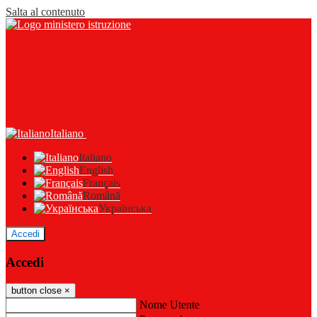
Salta al contenuto
Italiano
Italiano
English
Français
Română
Українська
Accedi
Accedi
button close
×
Nome Utente