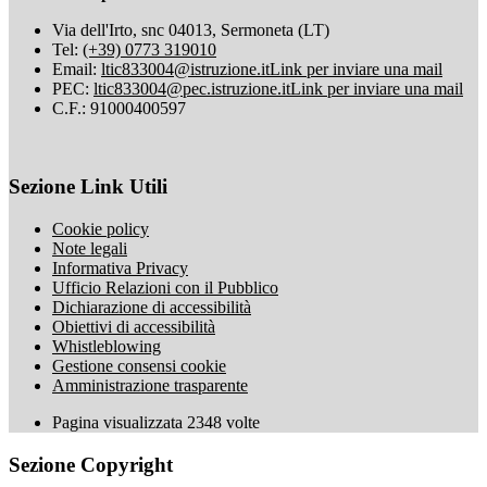
Via dell'Irto, snc 04013, Sermoneta (LT)
Tel:
(+39) 0773 319010
Email:
ltic833004@istruzione.it
Link per inviare una mail
PEC:
ltic833004@pec.istruzione.it
Link per inviare una mail
C.F.: 91000400597
Sezione Link Utili
Cookie policy
Note legali
Informativa Privacy
Ufficio Relazioni con il Pubblico
Dichiarazione di accessibilità
Obiettivi di accessibilità
Whistleblowing
Gestione consensi cookie
Amministrazione trasparente
Pagina visualizzata
2348
volte
Sezione Copyright