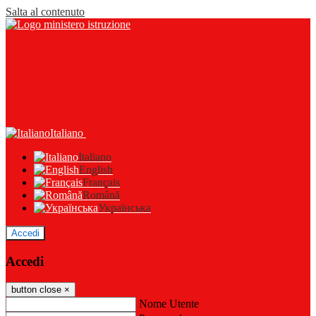
Salta al contenuto
Italiano
Italiano
English
Français
Română
Українська
Accedi
Accedi
button close
×
Nome Utente