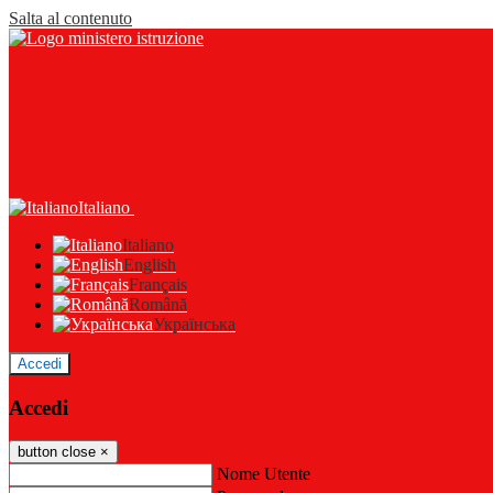
Salta al contenuto
Italiano
Italiano
English
Français
Română
Українська
Accedi
Accedi
button close
×
Nome Utente