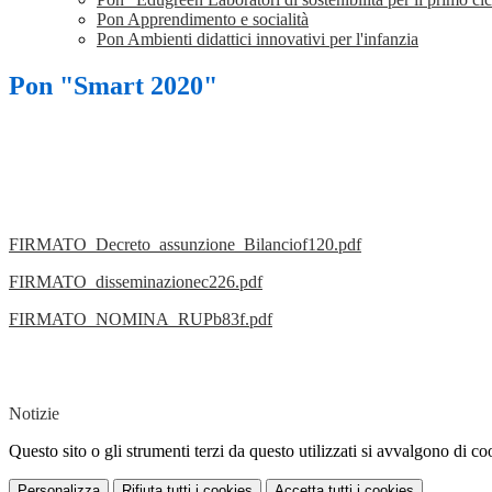
Pon Apprendimento e socialità
Pon Ambienti didattici innovativi per l'infanzia
Pon "Smart 2020"
FIRMATO_Decreto_assunzione_Bilanciof120.pdf
FIRMATO_disseminazionec226.pdf
FIRMATO_NOMINA_RUPb83f.pdf
Notizie
Questo sito o gli strumenti terzi da questo utilizzati si avvalgono di coo
Personalizza
Rifiuta tutti
i cookies
Accetta tutti
i cookies