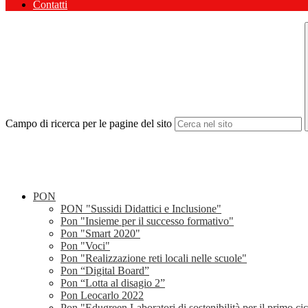
Contatti
Campo di ricerca per le pagine del sito
PON
PON "Sussidi Didattici e Inclusione"
Pon "Insieme per il successo formativo"
Pon "Smart 2020"
Pon "Voci"
Pon "Realizzazione reti locali nelle scuole"
Pon “Digital Board”
Pon “Lotta al disagio 2”
Pon Leocarlo 2022
Pon "Edugreen Laboratori di sostenibilità per il primo ci