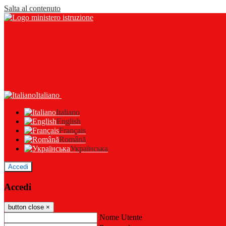
Salta al contenuto
Italiano
Italiano
English
Français
Română
Українська
Accedi
Accedi
button close
×
Nome Utente