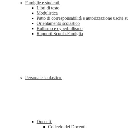
Famiglie e studenti
Libri di testo
Modulistica
Patto di corresponsabilità e autorizzazione uscite sul
Orientamento scolastico
Bullismo e cyberbullismo
Rapporti Scuola-Famiglia
Personale scolastico
Docenti
Collegio dei Docenti