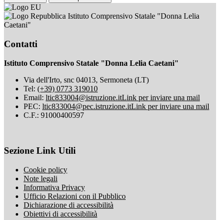
Istituto Comprensivo Statale "Donna Lelia
Caetani"
Contatti
Istituto Comprensivo Statale "Donna Lelia Caetani"
Via dell'Irto, snc 04013, Sermoneta (LT)
Tel:
(+39) 0773 319010
Email:
ltic833004@istruzione.it
Link per inviare una mail
PEC:
ltic833004@pec.istruzione.it
Link per inviare una mail
C.F.: 91000400597
Sezione Link Utili
Cookie policy
Note legali
Informativa Privacy
Ufficio Relazioni con il Pubblico
Dichiarazione di accessibilità
Obiettivi di accessibilità