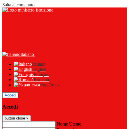
Salta al contenuto
Italiano
Italiano
English
Français
Română
Українська
Accedi
Accedi
button close
×
Nome Utente