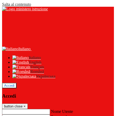
Salta al contenuto
Italiano
Italiano
English
Français
Română
Українська
Accedi
Accedi
button close
×
Nome Utente