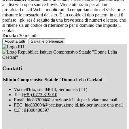
analisi web open source Piwik. Viene utilizzato per aiutare i
proprietari di siti Web a monitorare il comportamento dei visitatori e
misurare le prestazioni del sito. È un cookie di tipo pattern, in cui il
prefisso _pk_ses è seguito da una breve serie di numeri e lettere, che
si ritiene sia un codice di riferimento per il dominio che imposta il
cookie.
Durata:
30 minuti
Accetta tutti
Salva le preferenze
Istituto Comprensivo Statale "Donna Lelia
Caetani"
Contatti
Istituto Comprensivo Statale "Donna Lelia Caetani"
Via dell'Irto, snc 04013, Sermoneta (LT)
Tel:
(+39) 0773 319010
Email:
ltic833004@istruzione.it
Link per inviare una mail
PEC:
ltic833004@pec.istruzione.it
Link per inviare una mail
C.F.: 91000400597