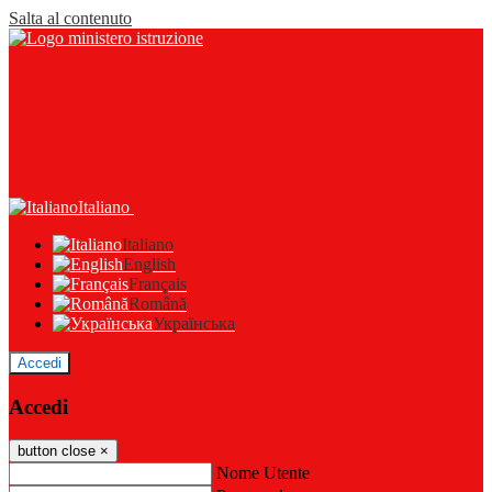
Salta al contenuto
Italiano
Italiano
English
Français
Română
Українська
Accedi
Accedi
button close
×
Nome Utente