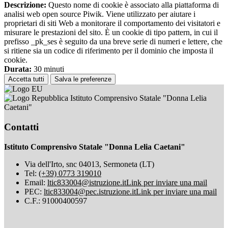
Descrizione:
Questo nome di cookie è associato alla piattaforma di
analisi web open source Piwik. Viene utilizzato per aiutare i
proprietari di siti Web a monitorare il comportamento dei visitatori e
misurare le prestazioni del sito. È un cookie di tipo pattern, in cui il
prefisso _pk_ses è seguito da una breve serie di numeri e lettere, che
si ritiene sia un codice di riferimento per il dominio che imposta il
cookie.
Durata:
30 minuti
Accetta tutti
Salva le preferenze
Istituto Comprensivo Statale "Donna Lelia
Caetani"
Contatti
Istituto Comprensivo Statale "Donna Lelia Caetani"
Via dell'Irto, snc 04013, Sermoneta (LT)
Tel:
(+39) 0773 319010
Email:
ltic833004@istruzione.it
Link per inviare una mail
PEC:
ltic833004@pec.istruzione.it
Link per inviare una mail
C.F.: 91000400597