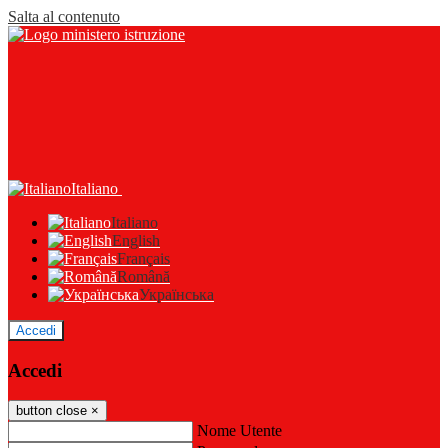
Salta al contenuto
Italiano
Italiano
English
Français
Română
Українська
Accedi
Accedi
button close
×
Nome Utente