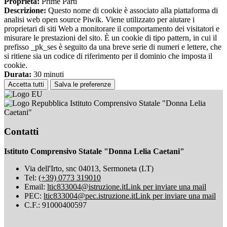
Proprieta:
Prime Parti
Descrizione:
Questo nome di cookie è associato alla piattaforma di
analisi web open source Piwik. Viene utilizzato per aiutare i
proprietari di siti Web a monitorare il comportamento dei visitatori e
misurare le prestazioni del sito. È un cookie di tipo pattern, in cui il
prefisso _pk_ses è seguito da una breve serie di numeri e lettere, che
si ritiene sia un codice di riferimento per il dominio che imposta il
cookie.
Durata:
30 minuti
Accetta tutti
Salva le preferenze
Istituto Comprensivo Statale "Donna Lelia
Caetani"
Contatti
Istituto Comprensivo Statale "Donna Lelia Caetani"
Via dell'Irto, snc 04013, Sermoneta (LT)
Tel:
(+39) 0773 319010
Email:
ltic833004@istruzione.it
Link per inviare una mail
PEC:
ltic833004@pec.istruzione.it
Link per inviare una mail
C.F.: 91000400597