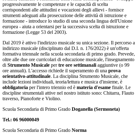
progressivamente le competenze e le capacità di scelta
corrispondenti alle attitudini e vocazioni degli allievi - fornisce
strumenti adeguati alla prosecuzione delle attività di istruzione e
formazione - introduce lo studio di una seconda lingua dell'Unione
europea - aiuta a orientarsi per la successiva scelta di istruzione e
formazione (Legge 53 del 2003).
Dal 2019 è attivo l'indirizzo musicale su unica sezione. I
l percorso a
indirizzo musicale (disciplinato dal D.I. n. 176/2022) è un'offerta
formativa triennale nella scuola secondaria di primo grado. Prevede,
oltre alle due ore curricolari di educazione musicale, l'insegnamento
di
Strumento Musicale
per
tre ore settimanali
aggiuntive (o 99
ore annuali). L'accesso richiede il superamento di una
prova
orientativo-attitudinale
. La disciplina Strumento Musicale, che
include lezioni individuali, teoria/lettura e musica d'insieme, è
obbligatoria
per l'intero triennio ed è
materia d'esame
finale. Le
discipline strumentali attive nel nostro istituto sono: Chitarra, Flauto
traverso, Pianoforte e Violino.
Scuola Secondaria di Primo Grado
Doganella (Sermoneta)
Tel.: 06 96000049
Scuola Secondaria di Primo Grado
Norma