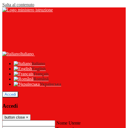
Salta al contenuto
Italiano
Italiano
English
Français
Română
Українська
Accedi
Accedi
button close
×
Nome Utente