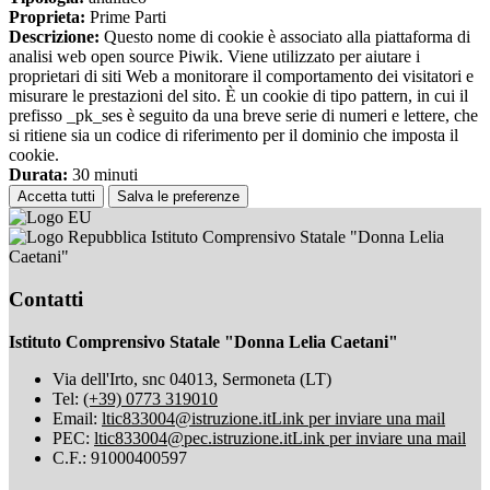
Proprieta:
Prime Parti
Descrizione:
Questo nome di cookie è associato alla piattaforma di
analisi web open source Piwik. Viene utilizzato per aiutare i
proprietari di siti Web a monitorare il comportamento dei visitatori e
misurare le prestazioni del sito. È un cookie di tipo pattern, in cui il
prefisso _pk_ses è seguito da una breve serie di numeri e lettere, che
si ritiene sia un codice di riferimento per il dominio che imposta il
cookie.
Durata:
30 minuti
Accetta tutti
Salva le preferenze
Istituto Comprensivo Statale "Donna Lelia
Caetani"
Contatti
Istituto Comprensivo Statale "Donna Lelia Caetani"
Via dell'Irto, snc 04013, Sermoneta (LT)
Tel:
(+39) 0773 319010
Email:
ltic833004@istruzione.it
Link per inviare una mail
PEC:
ltic833004@pec.istruzione.it
Link per inviare una mail
C.F.: 91000400597