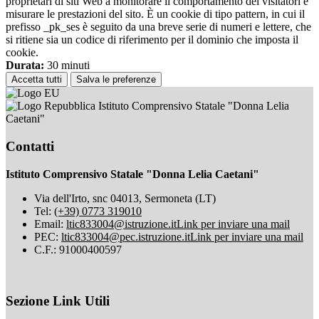
proprietari di siti Web a monitorare il comportamento dei visitatori e
misurare le prestazioni del sito. È un cookie di tipo pattern, in cui il
prefisso _pk_ses è seguito da una breve serie di numeri e lettere, che
si ritiene sia un codice di riferimento per il dominio che imposta il
cookie.
Durata:
30 minuti
Accetta tutti
Salva le preferenze
Istituto Comprensivo Statale "Donna Lelia
Caetani"
Contatti
Istituto Comprensivo Statale "Donna Lelia Caetani"
Via dell'Irto, snc 04013, Sermoneta (LT)
Tel:
(+39) 0773 319010
Email:
ltic833004@istruzione.it
Link per inviare una mail
PEC:
ltic833004@pec.istruzione.it
Link per inviare una mail
C.F.: 91000400597
Sezione Link Utili