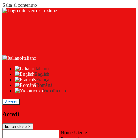
Salta al contenuto
Italiano
Italiano
English
Français
Română
Українська
Accedi
Accedi
button close
×
Nome Utente