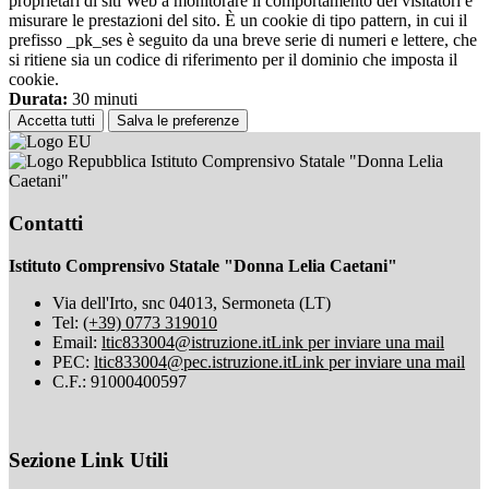
proprietari di siti Web a monitorare il comportamento dei visitatori e
misurare le prestazioni del sito. È un cookie di tipo pattern, in cui il
prefisso _pk_ses è seguito da una breve serie di numeri e lettere, che
si ritiene sia un codice di riferimento per il dominio che imposta il
cookie.
Durata:
30 minuti
Accetta tutti
Salva le preferenze
Istituto Comprensivo Statale "Donna Lelia
Caetani"
Contatti
Istituto Comprensivo Statale "Donna Lelia Caetani"
Via dell'Irto, snc 04013, Sermoneta (LT)
Tel:
(+39) 0773 319010
Email:
ltic833004@istruzione.it
Link per inviare una mail
PEC:
ltic833004@pec.istruzione.it
Link per inviare una mail
C.F.: 91000400597
Sezione Link Utili