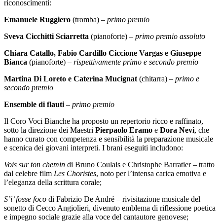
riconoscimenti:
Emanuele Ruggiero
(tromba) –
primo premio
Sveva Cicchitti Sciarretta
(pianoforte) –
primo premio assoluto
Chiara Catallo, Fabio Cardillo Ciccione Vargas e Giuseppe
Bianca
(pianoforte) –
rispettivamente primo e secondo premio
Martina Di Loreto e Caterina Mucignat
(chitarra) –
primo e
secondo premio
Ensemble di flauti
–
primo premio
Il Coro Voci Bianche ha proposto un repertorio ricco e raffinato,
sotto la direzione dei Maestri
Pierpaolo Eramo
e
Dora Nevi
, che
hanno curato con competenza e sensibilità la preparazione musicale
e scenica dei giovani interpreti. I brani eseguiti includono:
Vois sur ton chemin
di Bruno Coulais e Christophe Barratier – tratto
dal celebre film
Les Choristes
, noto per l’intensa carica emotiva e
l’eleganza della scrittura corale;
S’i’ fosse foco
di Fabrizio De André – rivisitazione musicale del
sonetto di Cecco Angiolieri, divenuto emblema di riflessione poetica
e impegno sociale grazie alla voce del cantautore genovese;