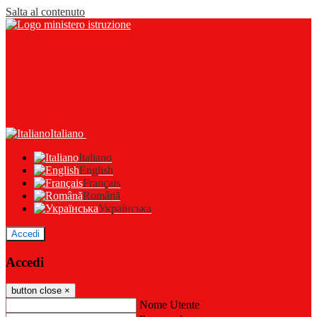
Salta al contenuto
Italiano
Italiano
English
Français
Română
Українська
Accedi
Accedi
button close
×
Nome Utente