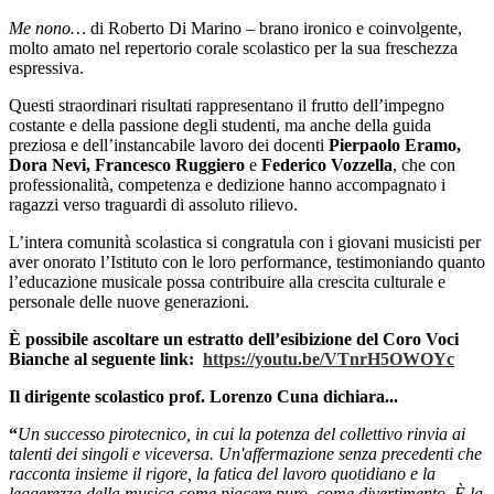
Me nono…
di Roberto Di Marino – brano ironico e coinvolgente,
molto amato nel repertorio corale scolastico per la sua freschezza
espressiva.
Questi straordinari risultati rappresentano il frutto dell’impegno
costante e della passione degli studenti, ma anche della guida
preziosa e dell’instancabile lavoro dei docenti
Pierpaolo Eramo,
Dora Nevi, Francesco Ruggiero
e
Federico Vozzella
, che con
professionalità, competenza e dedizione hanno accompagnato i
ragazzi verso traguardi di assoluto rilievo.
L’intera comunità scolastica si congratula con i giovani musicisti per
aver onorato l’Istituto con le loro performance, testimoniando quanto
l’educazione musicale possa contribuire alla crescita culturale e
personale delle nuove generazioni.
È possibile ascoltare un estratto dell’esibizione del Coro Voci
Bianche al seguente link:
https://youtu.be/VTnrH5OWOYc
Il dirigente scolastico prof. Lorenzo Cuna dichiara...
“
Un successo pirotecnico, in cui la potenza del collettivo rinvia ai
talenti dei singoli e viceversa. Un'affermazione senza precedenti che
racconta insieme il rigore, la fatica del lavoro quotidiano e la
leggerezza della musica come piacere puro, come divertimento. È la