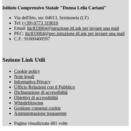
Istituto Comprensivo Statale "Donna Lelia Caetani"
Via dell'Irto, snc 04013, Sermoneta (LT)
Tel:
(+39) 0773 319010
Email:
ltic833004@istruzione.it
Link per inviare una mail
PEC:
ltic833004@pec.istruzione.it
Link per inviare una mail
C.F.: 91000400597
Sezione Link Utili
Cookie policy
Note legali
Informativa Privacy
Ufficio Relazioni con il Pubblico
Dichiarazione di accessibilità
Obiettivi di accessibilità
Whistleblowing
Gestione consensi cookie
Amministrazione trasparente
Pagina visualizzata
481
volte