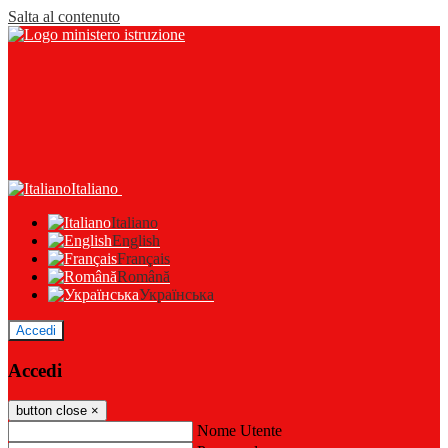
Salta al contenuto
Italiano
Italiano
English
Français
Română
Українська
Accedi
Accedi
button close
×
Nome Utente